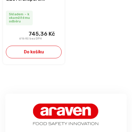
Skladem – k
okamžitému
odběru
745,36 Kč
616 Kč bez DPH
Do košíku
Z
á
p
a
t
í