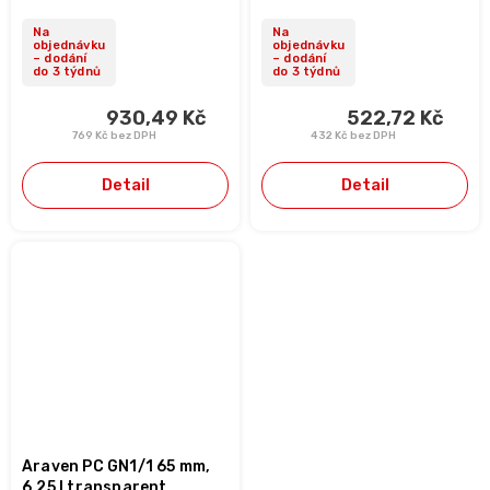
Na
Na
objednávku
objednávku
– dodání
– dodání
do 3 týdnů
do 3 týdnů
930,49 Kč
522,72 Kč
769 Kč bez DPH
432 Kč bez DPH
Detail
Detail
Araven PC GN1/1 65 mm,
6,25 l transparent