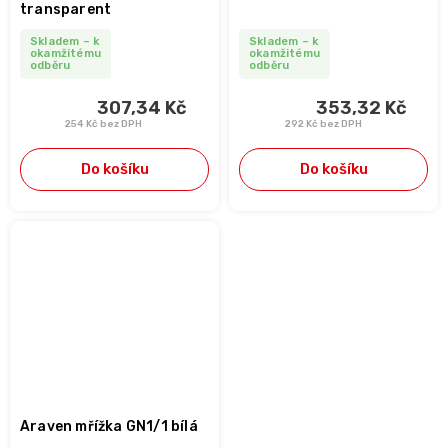
transparent
Skladem – k
Skladem – k
okamžitému
okamžitému
odběru
odběru
307,34 Kč
353,32 Kč
254 Kč bez DPH
292 Kč bez DPH
Do košíku
Do košíku
Araven mřížka GN1/1 bílá