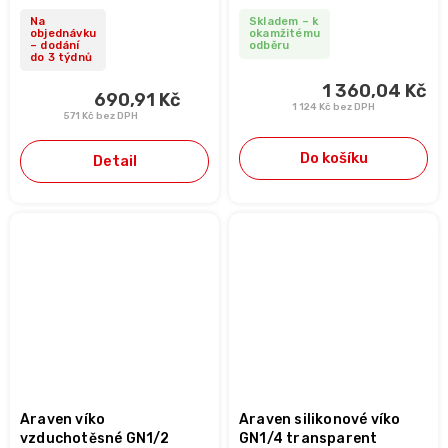
Na
Skladem – k
objednávku
okamžitému
– dodání
odběru
do 3 týdnů
1 360,04 Kč
690,91 Kč
1 124 Kč bez DPH
571 Kč bez DPH
Do košíku
Detail
Araven víko
Araven silikonové víko
vzduchotěsné GN1/2
GN1/4 transparent