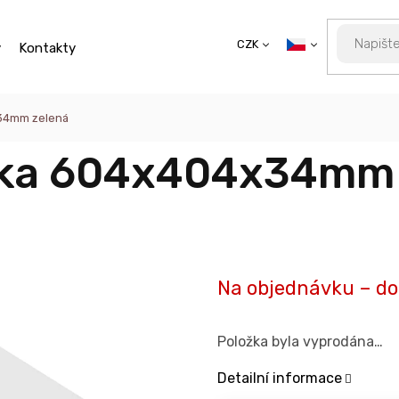
CZK
y
Kontakty
x34mm zelená
eska 604x404x34mm
Na objednávku – do
Položka byla vyprodána…
Detailní informace