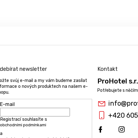
debírat newsletter
Kontakt
ProHotel s.r.
ložte svůj e-mail a my vám budeme zasílat
nformace o nových produktech na našem e-
hopu.
info
@
pro
E-mail
+420 605
Registrací souhlasíte s
obchodními podmínkami
a