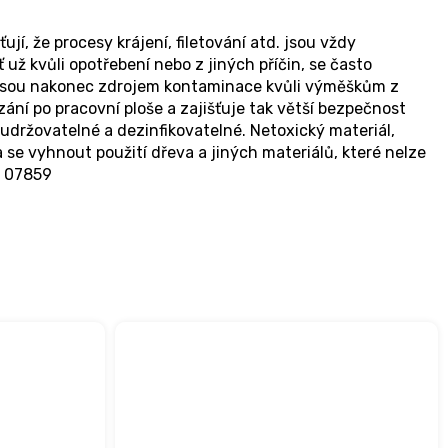
í, že procesy krájení, filetování atd. jsou vždy
už kvůli opotřebení nebo z jiných příčin, se často
ré jsou nakonec zdrojem kontaminace kvůli výměškům z
ání po pracovní ploše a zajišťuje tak větší bezpečnost
udržovatelné a dezinfikovatelné. Netoxický materiál,
se vyhnout použití dřeva a jiných materiálů, které nelze
o: 07859