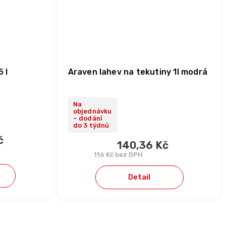
 l
Araven lahev na tekutiny 1l modrá
Na
objednávku
– dodání
do 3 týdnů
č
140,36 Kč
116 Kč bez DPH
Detail