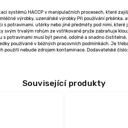
taci systémů HACCP v manipulačních procesech, které zajišťuj
léčné výrobky, uzenářské výrobky Při používání prkénka, ať 
aci s potravinami. utěrky nebo jiné předměty pod nimi, kte
íky svým trvalým rohům ze vstřikované pryže zabraňuje klouz
 s potravinami musí být pevné, odolné a snadno čistitelné, 
ředky používané v běžných pracovních podmínkách. Je třeba 
jejich použití nebude zdrojem kontaminace. Dodavatelské čísl
Související produkty