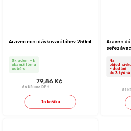
Araven mini dávkovací láhev 250ml
Araven dá
seřezávací
transpare
Skladem – k
Na
okamžitému
objednávk
odběru
– dodání
do 3 týdnů
79,86 Kč
66 Kč bez DPH
81 K
Do košíku