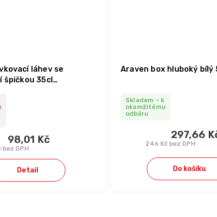
vkovací láhev se
Araven box hluboký bílý 5
 špičkou 35cl
nt
Skladem – k
u
okamžitému
odběru
297,66 K
98,01 Kč
246 Kč bez DPH
č bez DPH
Do košíku
Detail