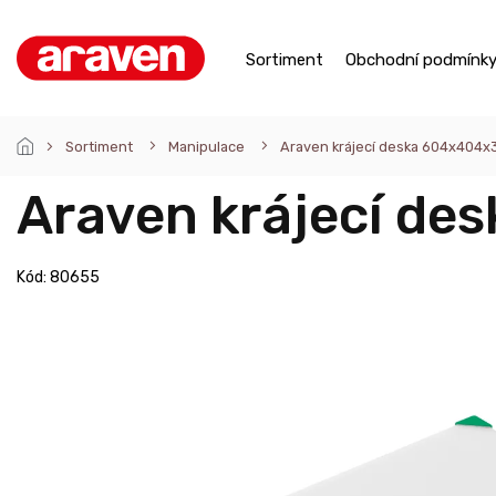
Přejít
na
obsah
Sortiment
Obchodní podmínk
Sortiment
Manipulace
Araven krájecí deska 604x404
Araven krájecí d
Kód:
80655