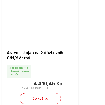
Araven stojan na 2 dávkovače
GN1/6 černý
Skladem – k
okamžitému
odběru
4 410,45 Kč
3 645 Kč bez DPH
Do košíku