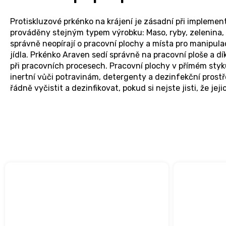
Protiskluzové prkénko na krájení je zásadní při implemen
prováděny stejným typem výrobku: Maso, ryby, zelenina, m
správně neopírají o pracovní plochy a místa pro manipul
jídla. Prkénko Araven sedí správně na pracovní ploše a d
při pracovních procesech. Pracovní plochy v přímém styku
inertní vůči potravinám, detergenty a dezinfekční prost
řádně vyčistit a dezinfikovat, pokud si nejste jisti, že 