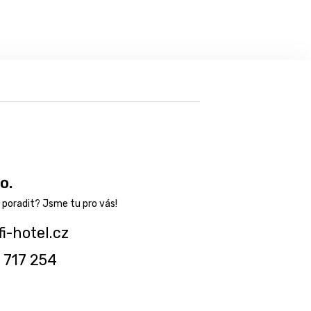
o.
fi-hotel.cz
 717 254