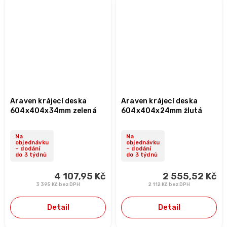
Araven krájecí deska
Araven krájecí deska
604x404x34mm zelená
604x404x24mm žlutá
Na
Na
objednávku
objednávku
– dodání
– dodání
do 3 týdnů
do 3 týdnů
4 107,95 Kč
2 555,52 Kč
3 395 Kč bez DPH
2 112 Kč bez DPH
Detail
Detail