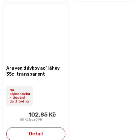
Araven dávkovací láhev
35cl transparent
Na
objednávku
– dodání
do 3 týdnů
102,85 Kč
85 Kč bez DPH
Detail