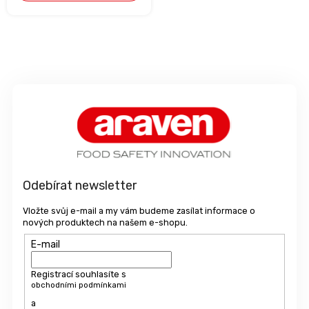
Z
á
p
a
t
í
Odebírat newsletter
Vložte svůj e-mail a my vám budeme zasílat informace o
nových produktech na našem e-shopu.
E-mail
Registrací souhlasíte s
obchodními podmínkami
a