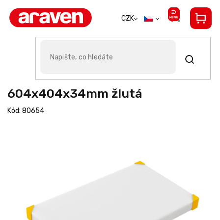
Přejít
na
CZK
obsah
Araven krájecí deska
604x404x34mm žlutá
Kód:
80654