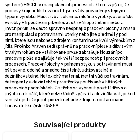
systémů HACCP v manipulačních procesech, které zajišťují, že
procesy krájení, filetování atd. jsou vždy prováděny stejným
typem výrobku: Maso, ryby, zelenina, mléčné výrobky, uzenářské
výrobky Při používání prkénka, ať už kvůli opotřebení nebo z
jiných příčin, se často správně neopírají o pracovní plochy a místa
pro manipulaci s potravinami. utěrky nebo jiné předměty pod
nimi, které jsou nakonec zdrojem kontaminace kvůli výměškům z
jídla. Prkénko Araven sedí správně na pracovní ploše a díky svým
trvalým rohům ze vstřikované pryže zabraňuje klouzání po
pracovní ploše a zajišťuje tak větší bezpečnost při pracovních
procesech. Pracovní plochy v přímém styku s potravinami musí
být pevné, odolné a snadno čistitelné, udržovatelné a
dezinfikovatelné. Netoxický materiál, inertní vůči potravinám,
detergenty a dezinfekční prostředky používané v běžných
pracovních podmínkách. Je třeba se vyhnout použití dřeva a
jiných materiálů, které nelze řádně vyčistit a dezinfikovat, pokud
si nejste jisti, že jejich použití nebude zdrojem kontaminace.
Dodavatelské číslo: 05859
Související produkty