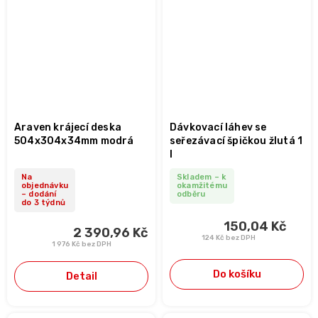
Araven krájecí deska
Dávkovací láhev se
504x304x34mm modrá
seřezávací špičkou žlutá 1
l
Na
Skladem – k
objednávku
okamžitému
– dodání
odběru
do 3 týdnů
150,04 Kč
2 390,96 Kč
124 Kč bez DPH
1 976 Kč bez DPH
Do košíku
Detail