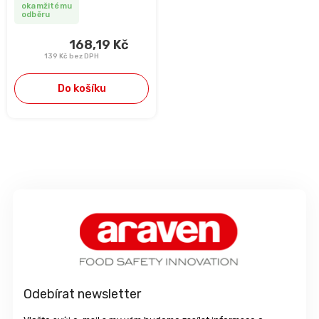
okamžitému
odběru
168,19 Kč
139 Kč bez DPH
Do košíku
Z
á
p
a
t
í
Odebírat newsletter