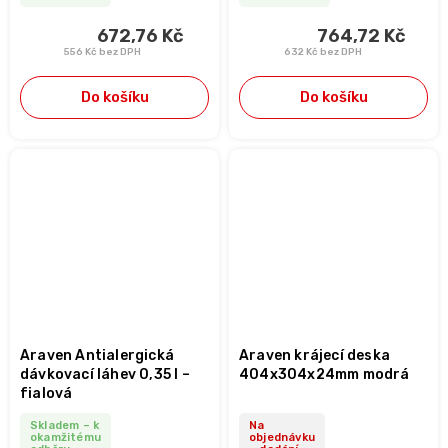
672,76 Kč
764,72 Kč
556 Kč bez DPH
632 Kč bez DPH
Do košíku
Do košíku
Araven Antialergická
Araven krájecí deska
dávkovací láhev 0,35 l –
404x304x24mm modrá
fialová
Skladem – k
Na
okamžitému
objednávku