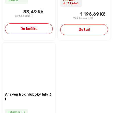
odběru
– dodání
do 3 týdnů
83,49 Kč
1 196,69 Kč
69 Kč bez DPH
989 Kč bez DPH
Do košíku
Detail
Araven box hluboký bílý 3
l
Skladem – k