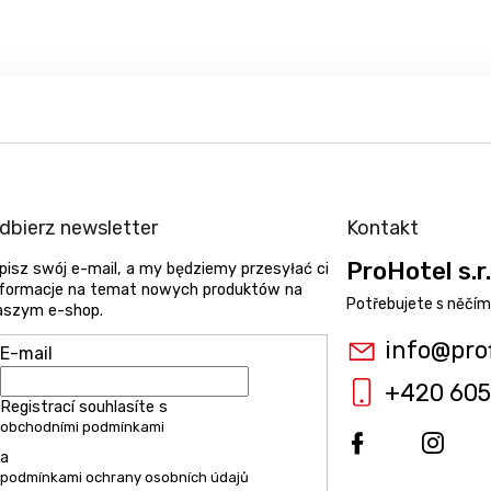
dbierz newsletter
Kontakt
ProHotel s.r.
pisz swój e-mail, a my będziemy przesyłać ci
nformacje na temat nowych produktów na
aszym e-shop.
info
@
pro
E-mail
+420 605
Registrací souhlasíte s
obchodními podmínkami
a
podmínkami ochrany osobních údajů