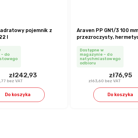
adratowy pojemnik z
Araven PP GN1/3 100 mm
22 l
przezroczysty, hermetyc
pokrywką
w
Dostępne w
 – do
magazynie – do
stowego
natychmiastowego
odbioru
zł242,93
zł76,95
,77 bez VAT
zł63,60 bez VAT
Do koszyka
Do koszyka