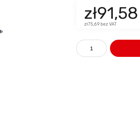
zł91,5
zł75,69 bez VAT
u