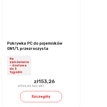
Pokrywka PC do pojemników
GN1/1, przezroczysta
Na
zamówienie
– dostawa
do 3
tygodni
zł153,26
zł126,66 bez VAT
Szczegóły