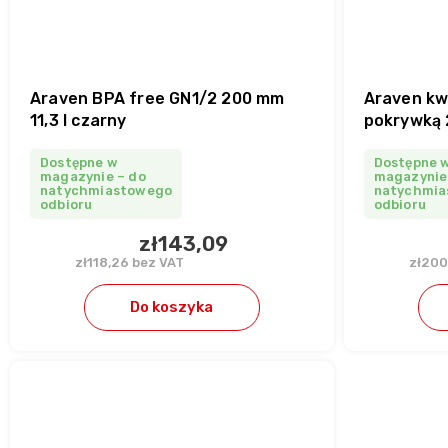
Araven BPA free GN1/2 200 mm
Araven kw
11,3 l czarny
pokrywką 
Dostępne w
Dostępne 
magazynie – do
magazynie
natychmiastowego
natychmia
odbioru
odbioru
zł143,09
zł118,26 bez VAT
zł200
Do koszyka