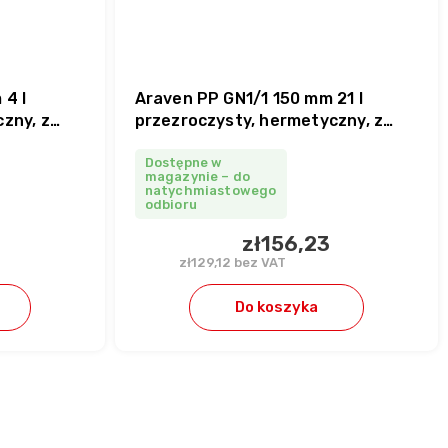
 4 l
Araven PP GN1/1 150 mm 21 l
zny, z
przezroczysty, hermetyczny, z
pokrywką
Dostępne w
magazynie – do
natychmiastowego
odbioru
zł156,23
zł129,12 bez VAT
Do koszyka