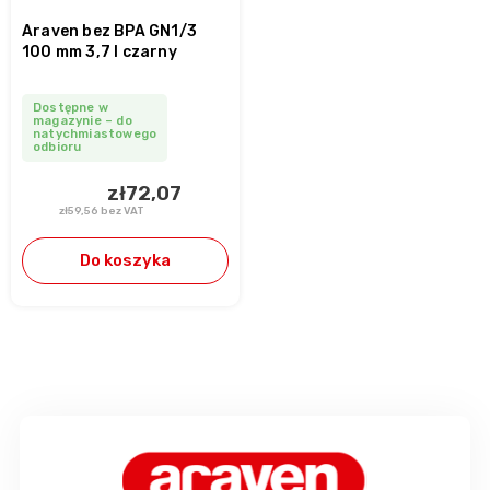
Araven bez BPA GN1/3
100 mm 3,7 l czarny
Dostępne w
magazynie – do
natychmiastowego
odbioru
zł72,07
zł59,56 bez VAT
Do koszyka
S
t
o