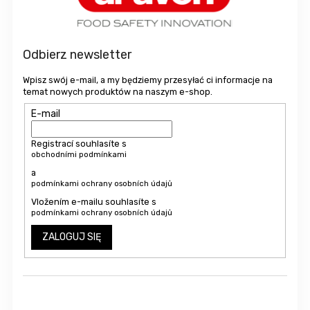
p
k
a
Odbierz newsletter
Wpisz swój e-mail, a my będziemy przesyłać ci informacje na
temat nowych produktów na naszym e-shop.
E-mail
Registrací souhlasíte s
obchodními podmínkami
a
podmínkami ochrany osobních údajů
Vložením e-mailu souhlasíte s
podmínkami ochrany osobních údajů
ZALOGUJ SIĘ