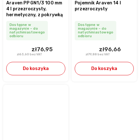
Araven PP GN1/3 100 mm
Pojemnik Araven 14 l
4 l przezroczysty,
przezroczysty
hermetyczny, z pokrywką
Dostępne w
Dostępne w
magazynie – do
magazynie – do
natychmiastowego
natychmiastowego
odbioru
odbioru
zł76,95
zł96,66
zł63,60 bez VAT
zł79,88 bez VAT
Do koszyka
Do koszyka