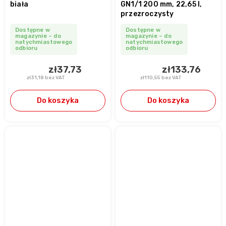
biała
GN1/1 200 mm, 22,65 l,
przezroczysty
Dostępne w
Dostępne w
magazynie – do
magazynie – do
natychmiastowego
natychmiastowego
odbioru
odbioru
zł37,73
zł133,76
zł31,18 bez VAT
zł110,55 bez VAT
Do koszyka
Do koszyka