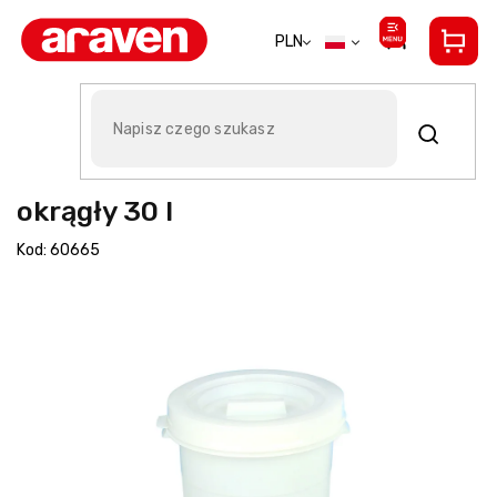
Przejść
do
PLN
treści
Araven pojemnik cateringowy
okrągły 30 l
Kod:
60665