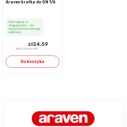
Araven kratka do GN 1/6
Dostępne w
magazynie – do
natychmiastowego
odbioru
zł24,59
zł20,32 bez VAT
Do koszyka
S
t
o
p