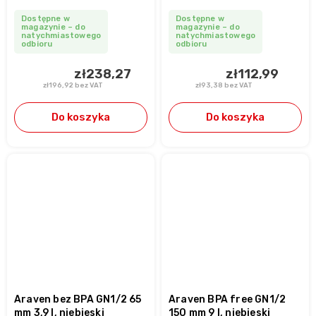
Dostępne w
Dostępne w
magazynie – do
magazynie – do
natychmiastowego
natychmiastowego
odbioru
odbioru
zł238,27
zł112,99
zł196,92 bez VAT
zł93,38 bez VAT
Do koszyka
Do koszyka
Araven bez BPA GN1/2 65
Araven BPA free GN1/2
mm 3,9 l, niebieski
150 mm 9 l, niebieski