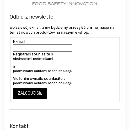
k
a
Odbierz newsletter
Wpisz swój e-mail, a my będziemy przesyłać ci informacje na
temat nowych produktów na naszym e-shop.
E-mail
Registrací souhlasíte s
obchodními podmínkami
a
podmínkami ochrany osobních údajů
Vložením e-mailu souhlasíte s
podmínkami ochrany osobních údajů
ZALOGUJ SIĘ
Kontakt