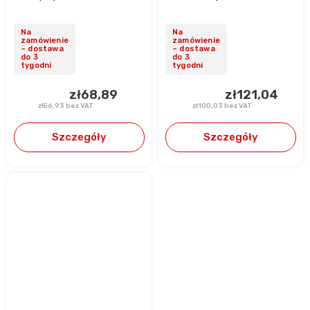
Na
Na
zamówienie
zamówienie
– dostawa
– dostawa
do 3
do 3
tygodni
tygodni
zł68,89
zł121,04
zł56,93 bez VAT
zł100,03 bez VAT
Szczegóły
Szczegóły