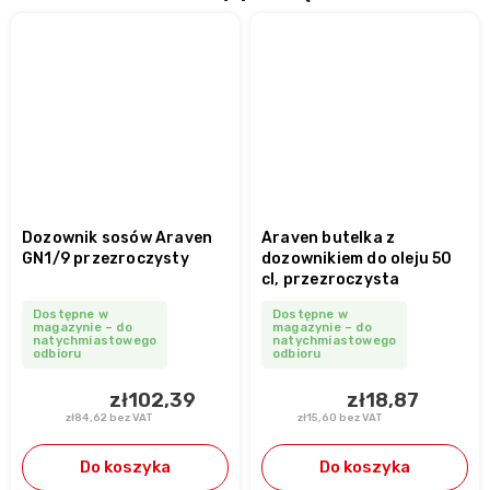
Dozownik sosów Araven
Araven butelka z
GN1/9 przezroczysty
dozownikiem do oleju 50
cl, przezroczysta
Dostępne w
Dostępne w
magazynie – do
magazynie – do
natychmiastowego
natychmiastowego
odbioru
odbioru
zł102,39
zł18,87
zł84,62 bez VAT
zł15,60 bez VAT
Do koszyka
Do koszyka