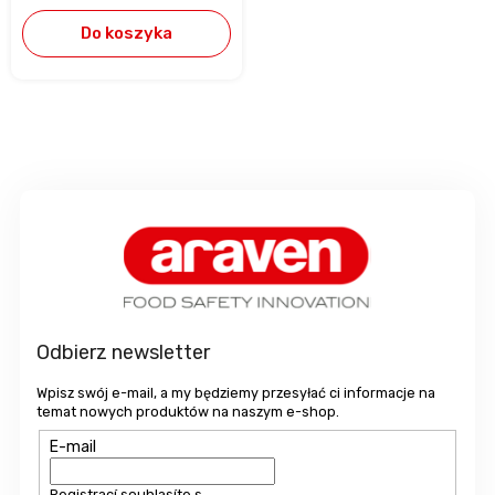
Do koszyka
S
t
o
p
k
a
Odbierz newsletter
Wpisz swój e-mail, a my będziemy przesyłać ci informacje na
temat nowych produktów na naszym e-shop.
E-mail
Registrací souhlasíte s