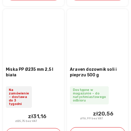
Miska PP Ø235 mm 2,5 l
Araven dozownik soli i
biała
pieprzu 500 g
Na
Dostępne w
zamówienie
magazynie – do
– dostawa
natychmiastowego
do 3
odbioru
tygodni
zł20,56
zł31,16
zł16,99 bez VAT
zł25,75 bez VAT