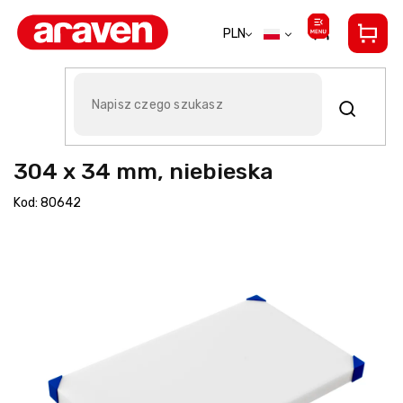
Przejść
do
PLN
treści
Deska do krojenia Araven 504 x
304 x 34 mm, niebieska
Kod:
80642