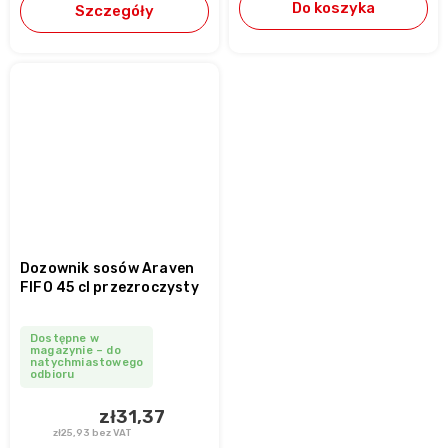
Do koszyka
Szczegóły
Dozownik sosów Araven
FIFO 45 cl przezroczysty
Dostępne w
magazynie – do
natychmiastowego
odbioru
zł31,37
zł25,93 bez VAT