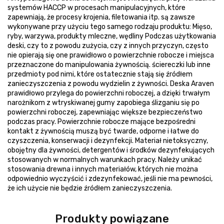
systemów HACCP w procesach manipulacyjnych, które
zapewniają, że procesy krojenia, filetowania itp. są zawsze
wykonywane przy użyciu tego samego rodzaju produktu: Mięso,
ryby, warzywa, produkty mleczne, wędliny Podczas użytkowania
deski, czy to z powodu zużycia, czy z innych przyczyn, często
nie opierają się one prawidłowo o powierzchnie robocze i miejsca
przeznaczone do manipulowania żywnością. ściereczki lub inne
przedmioty pod nimi, które ostatecznie stają się źródłem
zanieczyszczenia z powodu wydzielin z żywności. Deska Araven
prawidłowo przylega do powierzchni roboczej, a dzięki trwałym
narożnikom z wtryskiwanej gumy zapobiega ślizganiu się po
powierzchni roboczej, zapewniając większe bezpieczeństwo
podczas pracy. Powierzchnie robocze mające bezpośredni
kontakt z żywnością muszą być twarde, odporne i łatwe do
czyszczenia, konserwacji i dezynfekcji. Materiał nietoksyczny,
obojętny dla żywności, detergentów i środków dezynfekujących
stosowanych w normalnych warunkach pracy. Należy unikać
stosowania drewna i innych materiałów, których nie można
odpowiednio wyczyścić i zdezynfekować, jeśli nie ma pewności,
że ich użycie nie będzie źródłem zanieczyszczenia.
Produkty powiązane