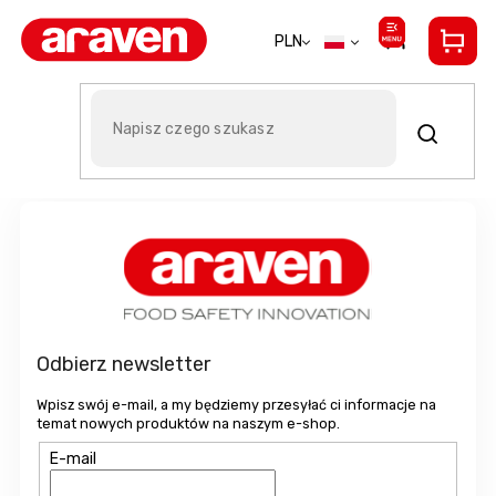
Przejść
do
PLN
treści
Wszystkie marki A-Z
S
t
o
p
k
a
Odbierz newsletter
Wpisz swój e-mail, a my będziemy przesyłać ci informacje na
temat nowych produktów na naszym e-shop.
E-mail