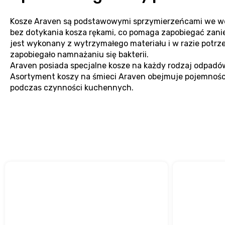
Kosze Araven są podstawowymi sprzymierzeńcami we wd
bez dotykania kosza rękami, co pomaga zapobiegać zanie
jest wykonany z wytrzymałego materiału i w razie potr
zapobiegało namnażaniu się bakterii.
Araven posiada specjalne kosze na każdy rodzaj odpadó
Asortyment koszy na śmieci Araven obejmuje pojemności o
podczas czynności kuchennych.