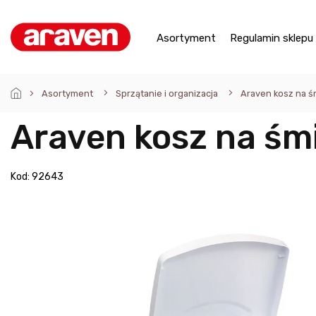
Przejść
do
treści
Asortyment
Regulamin sklepu
Asortyment
Sprzątanie i organizacja
Araven kosz na śm
Araven kosz na śmi
Kod:
92643