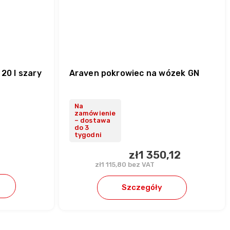
20 l szary
Araven pokrowiec na wózek GN
Na
zamówienie
– dostawa
do 3
tygodni
zł1 350,12
zł1 115,80 bez VAT
Szczegóły