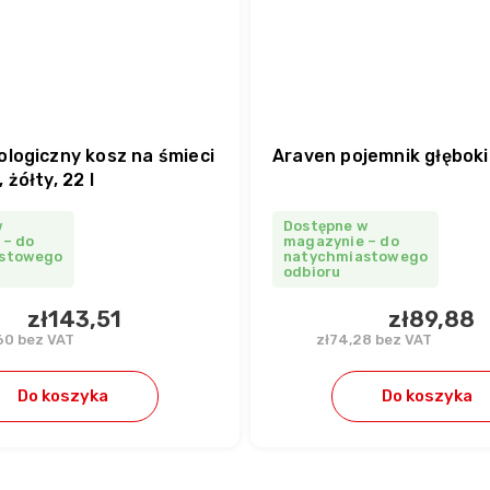
ologiczny kosz na śmieci
Araven pojemnik głęboki 
 żółty, 22 l
w
Dostępne w
 – do
magazynie – do
stowego
natychmiastowego
odbioru
zł143,51
zł89,88
60 bez VAT
zł74,28 bez VAT
Do koszyka
Do koszyka