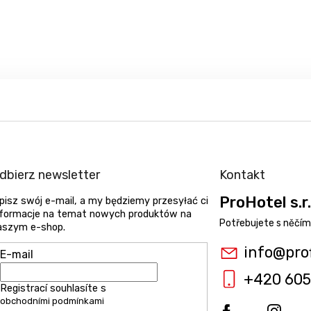
dbierz newsletter
Kontakt
ProHotel s.r.
pisz swój e-mail, a my będziemy przesyłać ci
nformacje na temat nowych produktów na
aszym e-shop.
info
@
pro
E-mail
+420 605
Registrací souhlasíte s
obchodními podmínkami