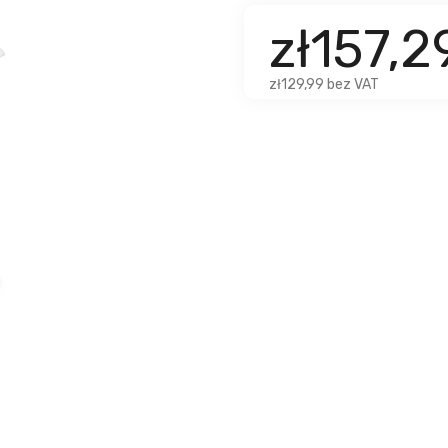
zł157,
zł129,99 bez VAT
u