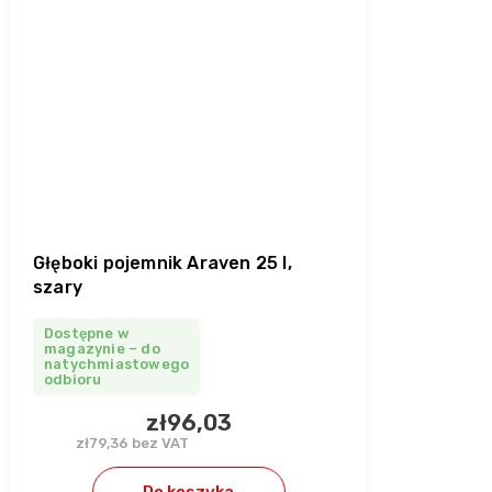
Głęboki pojemnik Araven 25 l,
szary
Dostępne w
magazynie – do
natychmiastowego
odbioru
zł96,03
zł79,36 bez VAT