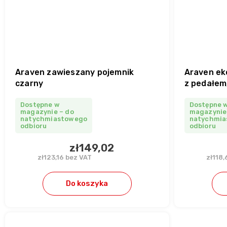
Araven zawieszany pojemnik
Araven ek
czarny
z pedałem,
Dostępne w
Dostępne 
magazynie – do
magazynie
natychmiastowego
natychmia
odbioru
odbioru
zł149,02
zł123,16 bez VAT
zł118,
Do koszyka