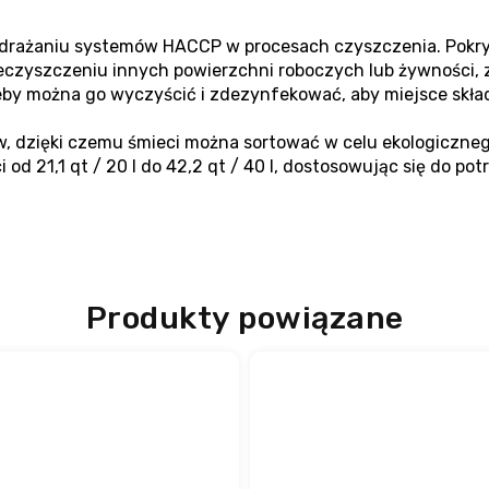
rażaniu systemów HACCP w procesach czyszczenia. Pokry
czyszczeniu innych powierzchni roboczych lub żywności, z 
zeby można go wyczyścić i zdezynfekować, aby miejsce sk
w, dzięki czemu śmieci można sortować w celu ekologiczneg
d 21,1 qt / 20 l do 42,2 qt / 40 l, dostosowując się do p
Produkty powiązane