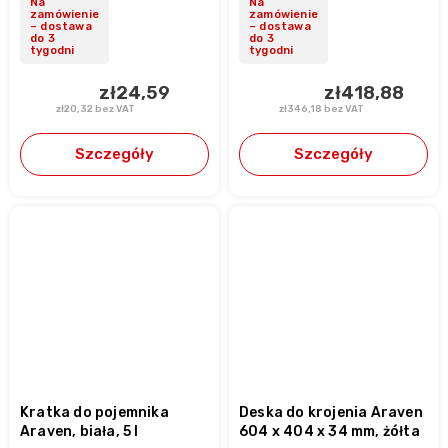
Na
Na
zamówienie
zamówienie
– dostawa
– dostawa
do 3
do 3
tygodni
tygodni
zł24,59
zł418,88
zł20,32 bez VAT
zł346,18 bez VAT
Szczegóły
Szczegóły
Kratka do pojemnika
Deska do krojenia Araven
Araven, biała, 5 l
604 x 404 x 34 mm, żółta