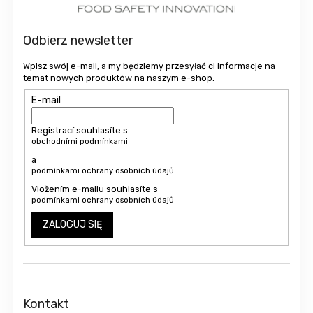
k
a
Odbierz newsletter
Wpisz swój e-mail, a my będziemy przesyłać ci informacje na
temat nowych produktów na naszym e-shop.
E-mail
Registrací souhlasíte s
obchodními podmínkami
a
podmínkami ochrany osobních údajů
Vložením e-mailu souhlasíte s
podmínkami ochrany osobních údajů
ZALOGUJ SIĘ
Kontakt