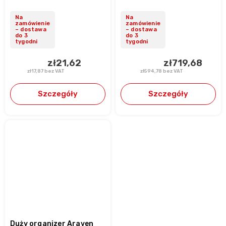
Na
Na
zamówienie
zamówienie
– dostawa
– dostawa
do 3
do 3
tygodni
tygodni
zł21,62
zł719,68
zł17,87 bez VAT
zł594,78 bez VAT
Szczegóły
Szczegóły
Duży organizer Araven