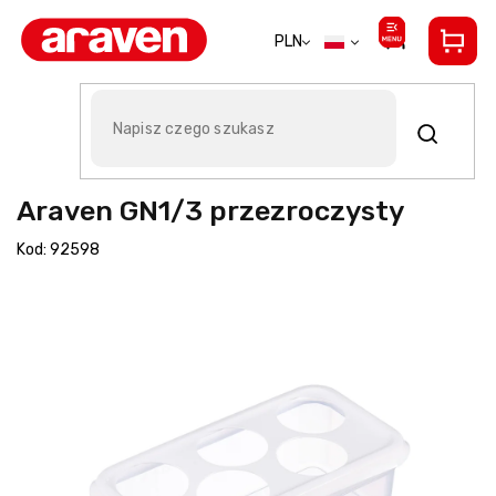
Przejść
do
PLN
treści
Organizer na butelki dozujące
Araven GN1/3 przezroczysty
Kod:
92598