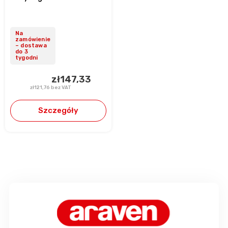
Na
zamówienie
– dostawa
do 3
tygodni
zł147,33
zł121,76 bez VAT
Szczegóły
S
t
o
p