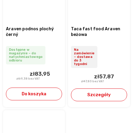
Araven podnos plochý
Taca fast food Araven
černý
beżowa
Dostępne w
Na
magazynie – do
zamówienie
natychmiastowego
– dostawa
odbioru
do 3
tygodni
zł83,95
zł57,87
zł69,38 bez VAT
zł47,83 bez VAT
Do koszyka
Szczegóły