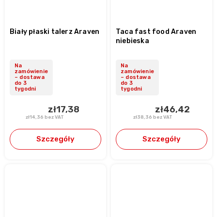
Biały płaski talerz Araven
Taca fast food Araven
niebieska
Na
Na
zamówienie
zamówienie
– dostawa
– dostawa
do 3
do 3
tygodni
tygodni
zł17,38
zł46,42
zł14,36 bez VAT
zł38,36 bez VAT
Szczegóły
Szczegóły