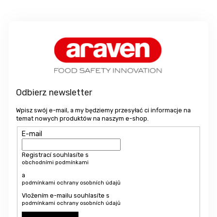
S
t
o
p
k
a
Odbierz newsletter
Wpisz swój e-mail, a my będziemy przesyłać ci informacje na
temat nowych produktów na naszym e-shop.
E-mail
Registrací souhlasíte s
obchodními podmínkami
a
podmínkami ochrany osobních údajů
Vložením e-mailu souhlasíte s
podmínkami ochrany osobních údajů