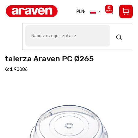
Przejść
do
PLN
treści
Przezroczysta pokrywa do
talerza Araven PC Ø265
Kod:
90086