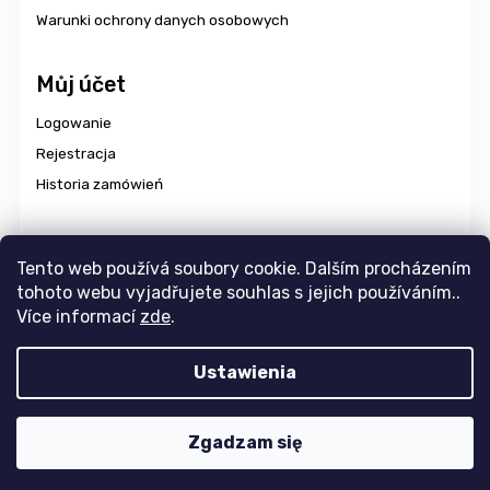
Warunki ochrony danych osobowych
Můj účet
Logowanie
Rejestracja
Historia zamówień
Dostawa i płatność
Tento web používá soubory cookie. Dalším procházením
tohoto webu vyjadřujete souhlas s jejich používáním..
Více informací
zde
.
Copyright 2026
aravencz
. Wszystkie prawa zastrzeżone.
Ustawienia
Edytuj ustawienia plików cookie
Design
Tomáš Hlad
&
Shoptak.cz
. Platforma
Shoptet
Zgadzam się