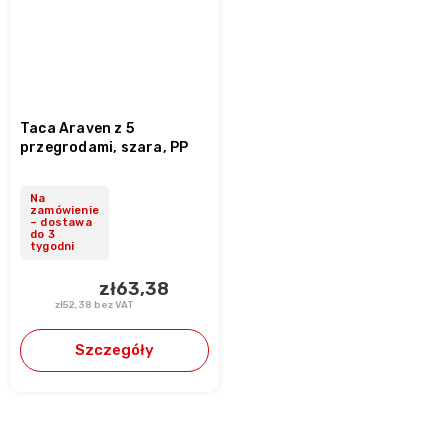
Taca Araven z 5
przegrodami, szara, PP
Na
zamówienie
– dostawa
do 3
tygodni
zł63,38
zł52,38 bez VAT
Szczegóły