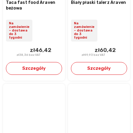
Taca fast food Araven
Biały płaski talerz Araven
beżowa
Na
Na
zamówienie
zamówienie
– dostawa
– dostawa
do 3
do 3
tygodni
tygodni
zł46,42
zł60,42
zł38,36 bez VAT
zł49,93 bez VAT
Szczegóły
Szczegóły