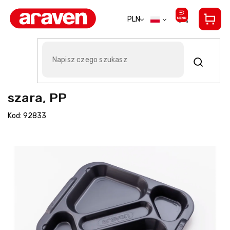
Przejść
do
PLN
treści
Taca Araven z 5 przegrodami,
szara, PP
Kod:
92833