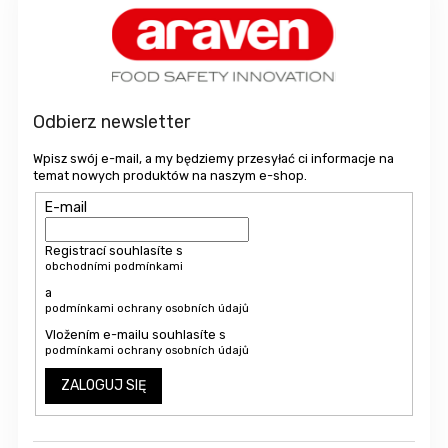
t
o
p
k
a
Odbierz newsletter
Wpisz swój e-mail, a my będziemy przesyłać ci informacje na
temat nowych produktów na naszym e-shop.
E-mail
Registrací souhlasíte s
obchodními podmínkami
a
podmínkami ochrany osobních údajů
Vložením e-mailu souhlasíte s
podmínkami ochrany osobních údajů
ZALOGUJ SIĘ