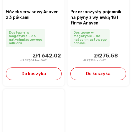
Wózek serwisowy Araven
Przezroczysty pojemnik
z 3 półkami
na płyny z wylewką 18 l
firmy Araven
Dostępne w
Dostępne w
magazynie – do
magazynie – do
natychmiastowego
natychmiastowego
odbioru
odbioru
zł1 642,02
zł275,58
zł1 357,04 bez VAT
zł227,75 bez VAT
Do koszyka
Do koszyka