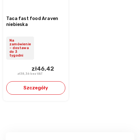
Taca fast food Araven
niebieska
Na
zamówienie
– dostawa
do 3
tygodni
zł46,42
zł38,36 bez VAT
Szczegóły
S