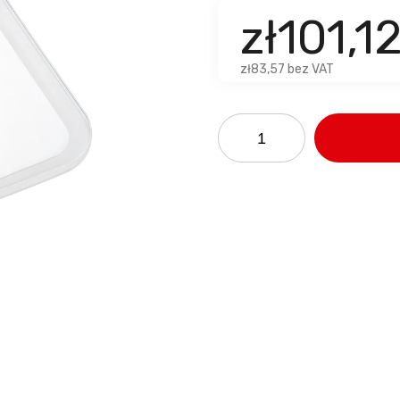
zł101,1
zł83,57 bez VAT
u