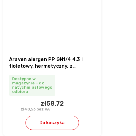
Araven alergen PP GN1/4 4,3 l
fioletowy, hermetyczny, z
pokrywką
Dostępne w
magazynie – do
natychmiastowego
odbioru
zł58,72
zł48,53 bez VAT
Do koszyka