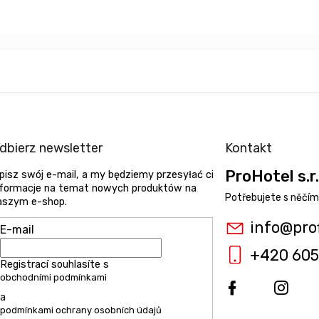
dbierz newsletter
Kontakt
ProHotel s.r.
pisz swój e-mail, a my będziemy przesyłać ci
nformacje na temat nowych produktów na
aszym e-shop.
info
@
pro
E-mail
+420 605
Registrací souhlasíte s
obchodními podmínkami
a
podmínkami ochrany osobních údajů