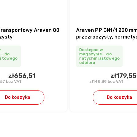
transportowy Araven 80
Araven PP GN1/1 200 mm
zysty
przezroczysty, hermetyc
pokrywką
w
Dostępne w
 – do
magazynie – do
stowego
natychmiastowego
odbioru
zł656,51
zł179,55
,57 bez VAT
zł148,39 bez VAT
Do koszyka
Do koszyka