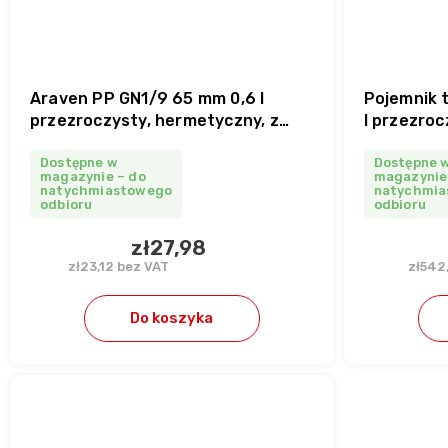
Araven PP GN1/9 65 mm 0,6 l
Pojemnik 
przezroczysty, hermetyczny, z
l przezroc
pokrywką
Dostępne w
Dostępne 
magazynie – do
magazynie
natychmiastowego
natychmia
odbioru
odbioru
zł27,98
zł23,12 bez VAT
zł542
Do koszyka