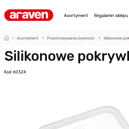
Przejść
do
treści
Asortyment
Regulamin sklepu
Asortyment
Przechowywanie żywności
Silikonowe po
Silikonowe pokryw
Kod:
60324