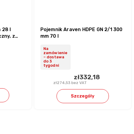
 28 l
Pojemnik Araven HDPE GN 2/1 300
zny, z
mm 70 l
Na
zamówienie
– dostawa
do 3
tygodni
zł332,18
zł274,53 bez VAT
Szczegóły