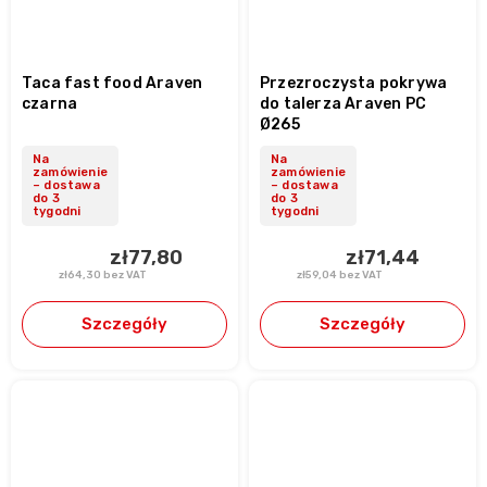
Taca fast food Araven
Przezroczysta pokrywa
czarna
do talerza Araven PC
Ø265
Na
Na
zamówienie
zamówienie
– dostawa
– dostawa
do 3
do 3
tygodni
tygodni
zł77,80
zł71,44
zł64,30 bez VAT
zł59,04 bez VAT
Szczegóły
Szczegóły