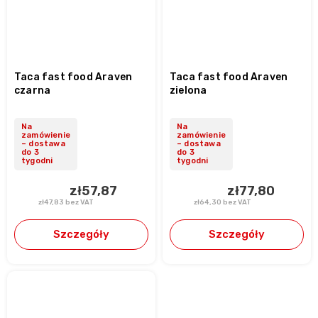
Taca fast food Araven
Taca fast food Araven
czarna
zielona
Na
Na
zamówienie
zamówienie
– dostawa
– dostawa
do 3
do 3
tygodni
tygodni
zł57,87
zł77,80
zł47,83 bez VAT
zł64,30 bez VAT
Szczegóły
Szczegóły