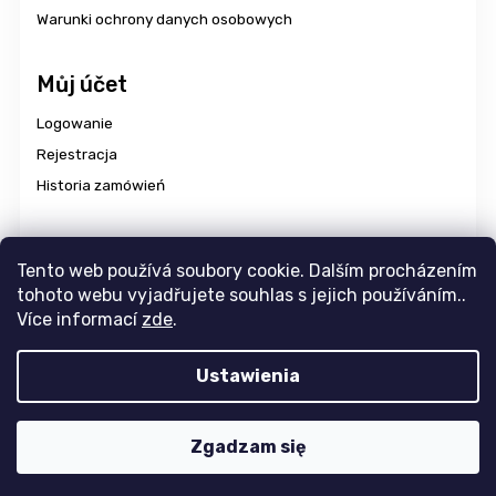
Warunki ochrony danych osobowych
Můj účet
Logowanie
Rejestracja
Historia zamówień
Dostawa i płatność
Tento web používá soubory cookie. Dalším procházením
tohoto webu vyjadřujete souhlas s jejich používáním..
Více informací
zde
.
Copyright 2026
aravencz
. Wszystkie prawa zastrzeżone.
Ustawienia
Edytuj ustawienia plików cookie
Design
Tomáš Hlad
&
Shoptak.cz
. Platforma
Shoptet
Zgadzam się