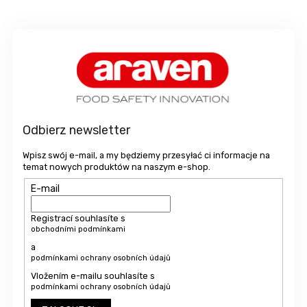
S
t
o
p
k
a
Odbierz newsletter
Wpisz swój e-mail, a my będziemy przesyłać ci informacje na
temat nowych produktów na naszym e-shop.
E-mail
Registrací souhlasíte s
obchodními podmínkami
a
podmínkami ochrany osobních údajů
Vložením e-mailu souhlasíte s
podmínkami ochrany osobních údajů