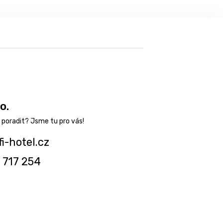
o.
fi-hotel.cz
 717 254