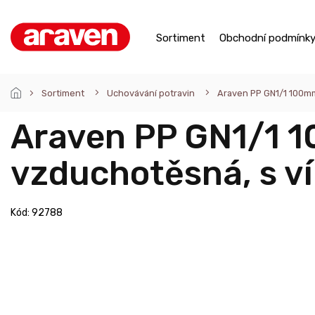
Přejít
na
obsah
Sortiment
Obchodní podmínk
Sortiment
Uchovávání potravin
Araven PP GN1/1 100mm
Araven PP GN1/1 1
vzduchotěsná, s v
Kód:
92788