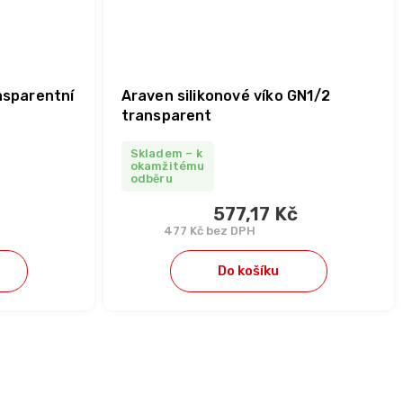
nsparentní
Araven silikonové víko GN1/2
transparent
Skladem – k
okamžitému
odběru
577,17 Kč
477 Kč bez DPH
Do košíku