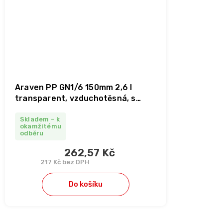
Araven PP GN1/6 150mm 2,6 l
transparent, vzduchotěsná, s
víkem
Skladem – k
okamžitému
odběru
262,57 Kč
217 Kč bez DPH
Do košíku