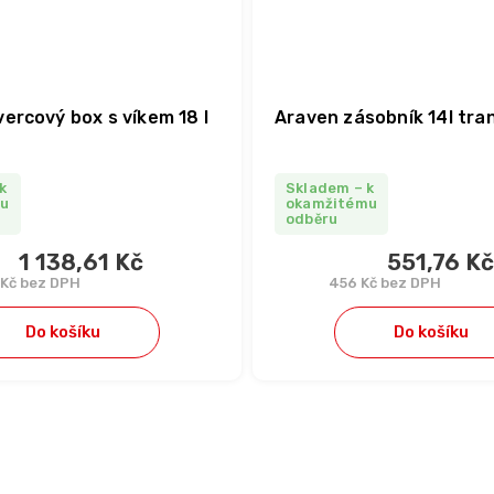
ercový box s víkem 18 l
Araven zásobník 14l tra
k
Skladem – k
mu
okamžitému
odběru
1 138,61 Kč
551,76 Kč
 Kč bez DPH
456 Kč bez DPH
Do košíku
Do košíku