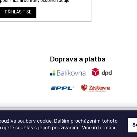
podmínkami ochrany osobních údajů
PŘIHLÁSIT SE
Doprava a platba
používá soubory cookie. Dalším procházením tohoto
S
ujete souhlas s jejich používáním.. Více informací
Copyright 2026
aravencz
. Všechna práva vyhrazena.