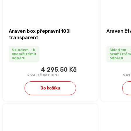
Araven box přepravní 100l
Araven čtv
transparent
Skladem – k
Skladem – 
okamžitému
okamžité
odběru
odběru
4 295,50 Kč
3 550 Kč bez DPH
941
Do košíku