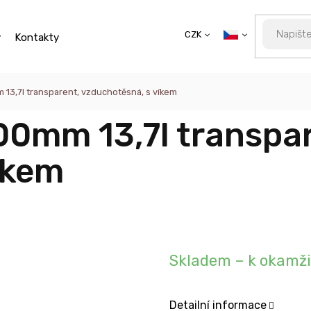
CZK
y
Kontakty
 13,7l transparent, vzduchotěsná, s víkem
00mm 13,7l transpa
íkem
Skladem – k okamž
Detailní informace