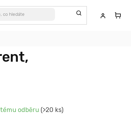
rent,
itému odběru
(>20 ks)