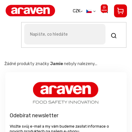
Přejít
na
CZK
obsah
Jamie
Žádné produkty značky
Jamie
nebyly nalezeny...
Z
á
p
a
t
í
Odebírat newsletter
Vložte svůj e-mail a my vám budeme zasílat informace o
nových produktech na našem e-shopu.