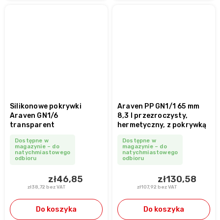
Silikonowe pokrywki
Araven PP GN1/1 65 mm
Araven GN1/6
8,3 l przezroczysty,
transparent
hermetyczny, z pokrywką
Dostępne w
Dostępne w
magazynie – do
magazynie – do
natychmiastowego
natychmiastowego
odbioru
odbioru
zł46,85
zł130,58
zł38,72 bez VAT
zł107,92 bez VAT
Do koszyka
Do koszyka