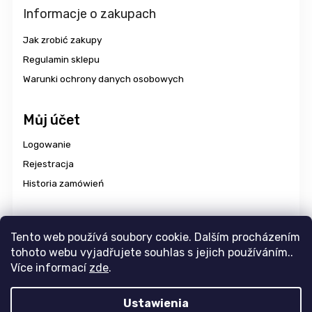
Informacje o zakupach
Jak zrobić zakupy
Regulamin sklepu
Warunki ochrony danych osobowych
Můj účet
Logowanie
Rejestracja
Historia zamówień
Dostawa i płatność
Tento web používá soubory cookie. Dalším procházením
tohoto webu vyjadřujete souhlas s jejich používáním..
Více informací
zde
.
Copyright 2026
aravencz
. Wszystkie prawa zastrzeżone.
Ustawienia
Edytuj ustawienia plików cookie