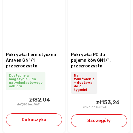
Pokrywka hermetyczna
Pokrywka PC do
Araven GN1/1
pojemników GN1/1,
przezroczysta
przezroczysta
Dostępne w
Na
magazynie – do
zamówienie
natychmiastowego
– dostawa
odbioru
do 3
tygodni
zł82,04
zł153,26
zł67,80 bez VAT
zł126,66 bez VAT
Do koszyka
Szczegóły