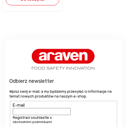
S
t
o
p
k
a
Odbierz newsletter
Wpisz swój e-mail, a my będziemy przesyłać ci informacje na
temat nowych produktów na naszym e-shop.
E-mail
Registrací souhlasíte s
obchodními podmínkami