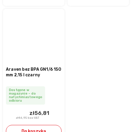
Araven bez BPA GN1/6 150
mm 2,15 l czarny
Dostępne w
magazynie – do
natychmiastowego
odbioru
zł56,81
zł46,95 bez VAT
Do koszyka