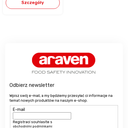
Szczegóły
S
t
o
p
k
a
Odbierz newsletter
Wpisz swój e-mail, a my będziemy przesyłać ci informacje na
temat nowych produktów na naszym e-shop.
E-mail
Registrací souhlasíte s
obchodními podmínkami