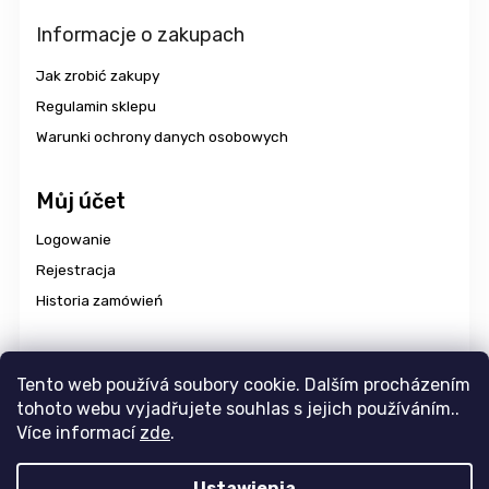
Informacje o zakupach
Jak zrobić zakupy
Regulamin sklepu
Warunki ochrony danych osobowych
Můj účet
Logowanie
Rejestracja
Historia zamówień
Dostawa i płatność
Tento web používá soubory cookie. Dalším procházením
tohoto webu vyjadřujete souhlas s jejich používáním..
Více informací
zde
.
Copyright 2026
aravencz
. Wszystkie prawa zastrzeżone.
Ustawienia