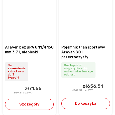
Araven bez BPA GN1/4 150
Pojemnik transportowy
mm 3,7 l, niebieski
Araven 80 l
przezroczysty
Na
Dostępne w
zamówienie
magazynie – do
– dostawa
natychmiastowego
do 3
odbioru
tygodni
zł656,51
zł71,65
zł542,57 bez VAT
zł59,21 bez VAT
Do koszyka
Szczegóły