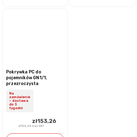
Pokrywka PC do
pojemników GN1/1,
przezroczysta
Na
zamówienie
– dostawa
do 3
tygodni
zł153,26
zł126,66 bez VAT