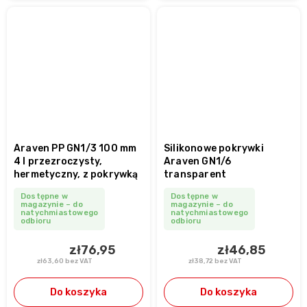
Araven PP GN1/3 100 mm
Silikonowe pokrywki
4 l przezroczysty,
Araven GN1/6
hermetyczny, z pokrywką
transparent
Dostępne w
Dostępne w
magazynie – do
magazynie – do
natychmiastowego
natychmiastowego
odbioru
odbioru
zł76,95
zł46,85
zł63,60 bez VAT
zł38,72 bez VAT
Do koszyka
Do koszyka