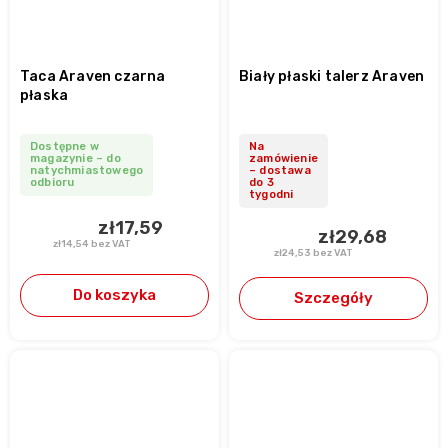
Taca Araven czarna
Biały płaski talerz Araven
płaska
Dostępne w
Na
magazynie – do
zamówienie
natychmiastowego
– dostawa
odbioru
do 3
tygodni
zł17,59
zł29,68
zł14,54 bez VAT
zł24,53 bez VAT
Do koszyka
Szczegóły