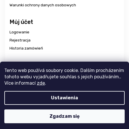
Warunki ochrony danych osobowych
Můj účet
Logowanie
Rejestracja
Historia zamówień
Dostawa i płatność
Tento web používá soubory cookie. Dalším procházením
tohoto webu vyjadřujete souhlas s jejich používáním..
Více informací
zde
.
Copyright 2026
aravencz
. Wszystkie prawa zastrzeżone.
Ustawienia
Edytuj ustawienia plików cookie
Design
Tomáš Hlad
&
Shoptak.cz
. Platforma
Shoptet
Zgadzam się