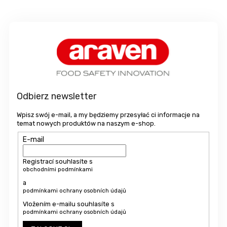
S
t
o
p
k
a
Odbierz newsletter
Wpisz swój e-mail, a my będziemy przesyłać ci informacje na
temat nowych produktów na naszym e-shop.
E-mail
Registrací souhlasíte s
obchodními podmínkami
a
podmínkami ochrany osobních údajů
Vložením e-mailu souhlasíte s
podmínkami ochrany osobních údajů