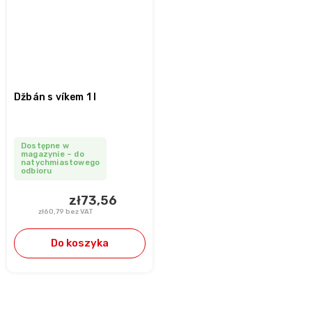
Džbán s víkem 1 l
Dostępne w
magazynie – do
natychmiastowego
odbioru
zł73,56
zł60,79 bez VAT
Do koszyka