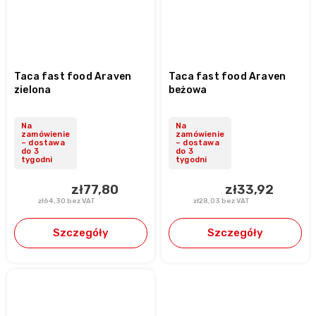
Taca fast food Araven
Taca fast food Araven
zielona
beżowa
Na
Na
zamówienie
zamówienie
– dostawa
– dostawa
do 3
do 3
tygodni
tygodni
zł77,80
zł33,92
zł64,30 bez VAT
zł28,03 bez VAT
Szczegóły
Szczegóły