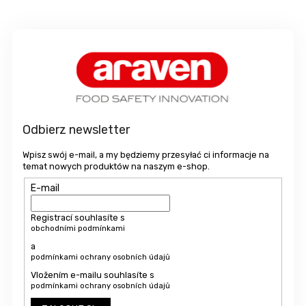
S
t
o
p
k
a
Odbierz newsletter
Wpisz swój e-mail, a my będziemy przesyłać ci informacje na
temat nowych produktów na naszym e-shop.
E-mail
Registrací souhlasíte s
obchodními podmínkami
a
podmínkami ochrany osobních údajů
Vložením e-mailu souhlasíte s
podmínkami ochrany osobních údajů