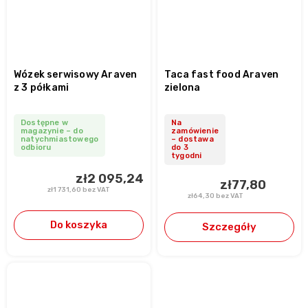
Wózek serwisowy Araven
Taca fast food Araven
z 3 półkami
zielona
Dostępne w
Na
magazynie – do
zamówienie
natychmiastowego
– dostawa
odbioru
do 3
tygodni
zł2 095,24
zł77,80
zł1 731,60 bez VAT
zł64,30 bez VAT
Do koszyka
Szczegóły