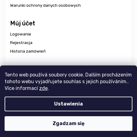
Warunki ochrony danych osobowych
Můj účet
Logowanie
Rejestracja
Historia zamówień
Dostawa i płatność
Tento web používá soubory cookie. Dalším procházením
tohoto webu vyjadřujete souhlas s jejich používáním..
Více informací
zde
.
Copyright 2026
aravencz
. Wszystkie prawa zastrzeżone.
Ustawienia
Edytuj ustawienia plików cookie
Design
Tomáš Hlad
&
Shoptak.cz
. Platforma
Shoptet
Zgadzam się