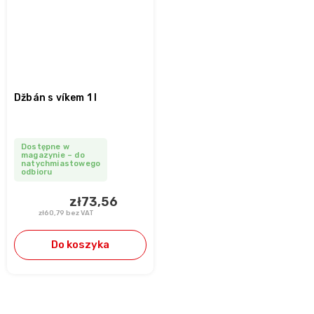
Džbán s víkem 1 l
Dostępne w
magazynie – do
natychmiastowego
odbioru
zł73,56
zł60,79 bez VAT
Do koszyka