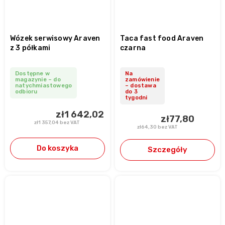
Wózek serwisowy Araven
Taca fast food Araven
z 3 półkami
czarna
Dostępne w
Na
magazynie – do
zamówienie
natychmiastowego
– dostawa
odbioru
do 3
tygodni
zł1 642,02
zł77,80
zł1 357,04 bez VAT
zł64,30 bez VAT
Do koszyka
Szczegóły