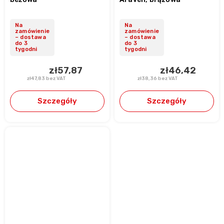
Na
Na
zamówienie
zamówienie
– dostawa
– dostawa
do 3
do 3
tygodni
tygodni
zł57,87
zł46,42
zł47,83 bez VAT
zł38,36 bez VAT
Szczegóły
Szczegóły