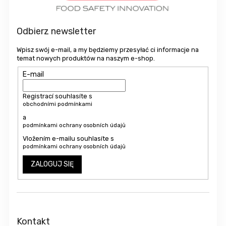
k
a
Odbierz newsletter
Wpisz swój e-mail, a my będziemy przesyłać ci informacje na
temat nowych produktów na naszym e-shop.
E-mail
Registrací souhlasíte s
obchodními podmínkami
a
podmínkami ochrany osobních údajů
Vložením e-mailu souhlasíte s
podmínkami ochrany osobních údajů
ZALOGUJ SIĘ
Kontakt