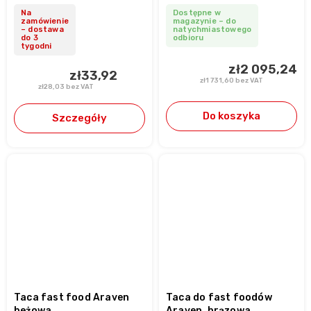
Na
Dostępne w
zamówienie
magazynie – do
– dostawa
natychmiastowego
do 3
odbioru
tygodni
zł2 095,24
zł33,92
zł1 731,60 bez VAT
zł28,03 bez VAT
Do koszyka
Szczegóły
Taca fast food Araven
Taca do fast foodów
beżowa
Araven, brązowa