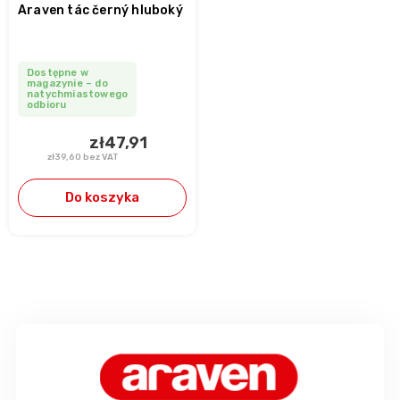
Araven tác černý hluboký
Dostępne w
magazynie – do
natychmiastowego
odbioru
zł47,91
zł39,60 bez VAT
Do koszyka
S
t
o
p