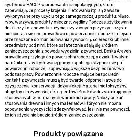
systemów HACCP w procesach manipulacyjnych, które
zapewniają, że procesy krojenia, filetowania itp. są zawsze
wykonywane przy użyciu tego samego rodzaju produktu: Mięso,
ryby, warzywa, produkty mleczne, wędliny Podczas użytkowania
deski, czy to z powodu zużycia, czy z innych przyczyn, często
nie opierają się one prawidłowo o powierzchnie robocze i miejsca
przeznaczone do manipulowania żywnością. ściereczki lub inne
przedmioty pod nimi, które ostatecznie stają się źródłem
zanieczyszczenia z powodu wydzielin z żywności. Deska Araven
prawidłowo przylega do powierzchni roboczej, a dzięki trwałym
narożnikom z wtryskiwanej gumy zapobiega ślizganiu się po
powierzchni roboczej, zapewniając większe bezpieczeństwo
podczas pracy. Powierzchnie robocze mające bezpośredni
kontakt z żywnością muszą być twarde, odporne i łatwe do
czyszczenia, konserwacji i dezynfekcji. Materiał nietoksyczny,
obojętny dla żywności, detergentów i środków dezynfekujących
stosowanych w normalnych warunkach pracy. Należy unikać
stosowania drewna i innych materiałów, których nie można
odpowiednio wyczyścić i zdezynfekować, jeśli nie ma pewności,
że ich użycie nie będzie źródłem zanieczyszczenia.
Produkty powiązane