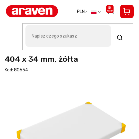
Przejść
do
PLN
treści
Deska do krojenia Araven 604 x
404 x 34 mm, żółta
Kod:
80654