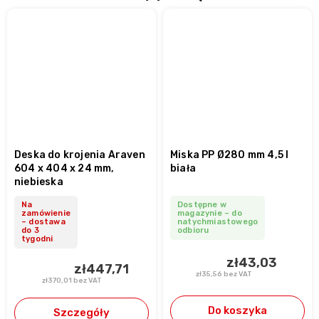
Deska do krojenia Araven
Miska PP Ø280 mm 4,5 l
604 x 404 x 24 mm,
biała
niebieska
Na
Dostępne w
zamówienie
magazynie – do
– dostawa
natychmiastowego
do 3
odbioru
tygodni
zł43,03
zł447,71
zł35,56 bez VAT
zł370,01 bez VAT
Do koszyka
Szczegóły