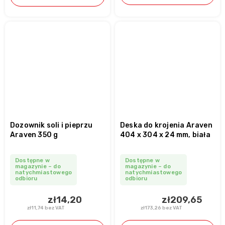
Dozownik soli i pieprzu
Deska do krojenia Araven
Araven 350 g
404 x 304 x 24 mm, biała
Dostępne w
Dostępne w
magazynie – do
magazynie – do
natychmiastowego
natychmiastowego
odbioru
odbioru
zł14,20
zł209,65
zł11,74 bez VAT
zł173,26 bez VAT