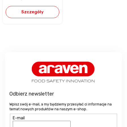
Szczegóły
S
t
o
p
k
a
Odbierz newsletter
Wpisz swój e-mail, a my będziemy przesyłać ci informacje na
temat nowych produktów na naszym e-shop.
E-mail