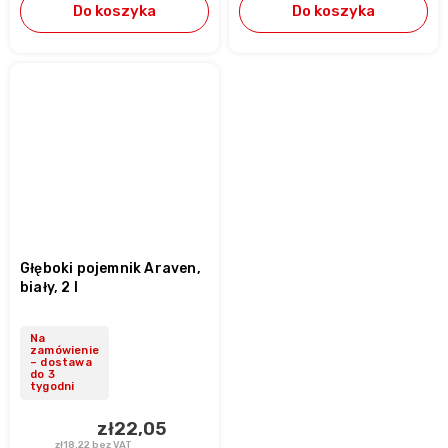
Do koszyka
Do koszyka
Głęboki pojemnik Araven,
biały, 2 l
Na
zamówienie
– dostawa
do 3
tygodni
zł22,05
zł18,22 bez VAT