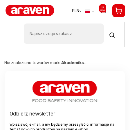
Przejść
do
PLN
treści
Akademiks
Nie znaleziono towarów marki
Akademiks
...
S
t
o
p
k
a
Odbierz newsletter
Wpisz swój e-mail, a my będziemy przesyłać ci informacje na
temat nowych produktów na naszym e-shop.