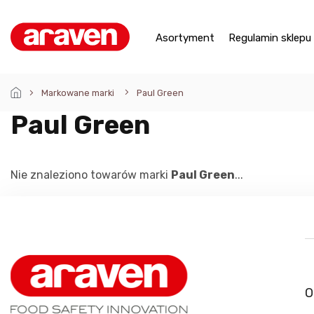
Przejść
do
treści
Asortyment
Regulamin sklepu
Markowane marki
Paul Green
Paul Green
Nie znaleziono towarów marki
Paul Green
...
S
t
o
p
O
k