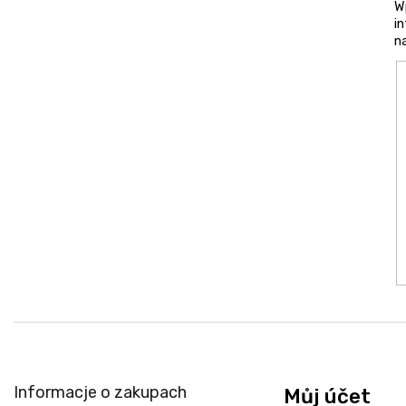
W
a
i
n
Informacje o zakupach
Můj účet