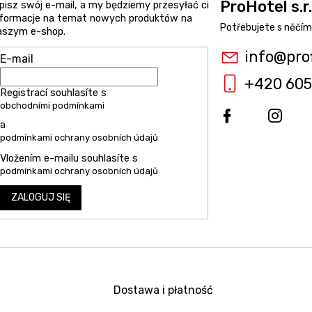
ProHotel s.r.
pisz swój e-mail, a my będziemy przesyłać ci
nformacje na temat nowych produktów na
aszym e-shop.
info
@
pro
E-mail
+420 605
Registrací souhlasíte s
obchodními podmínkami
a
podmínkami ochrany osobních údajů
Vložením e-mailu souhlasíte s
podmínkami ochrany osobních údajů
ZALOGUJ SIĘ
Dostawa i płatność