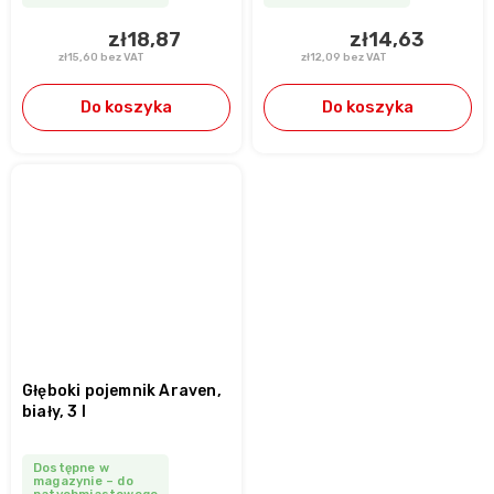
zł18,87
zł14,63
zł15,60 bez VAT
zł12,09 bez VAT
Do koszyka
Do koszyka
Głęboki pojemnik Araven,
biały, 3 l
Dostępne w
magazynie – do