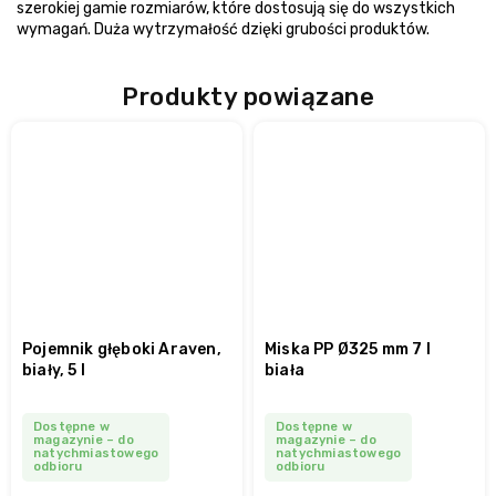
szerokiej gamie rozmiarów, które dostosują się do wszystkich
wymagań. Duża wytrzymałość dzięki grubości produktów.
Produkty powiązane
Pojemnik głęboki Araven,
Miska PP Ø325 mm 7 l
biały, 5 l
biała
Dostępne w
Dostępne w
magazynie – do
magazynie – do
natychmiastowego
natychmiastowego
odbioru
odbioru