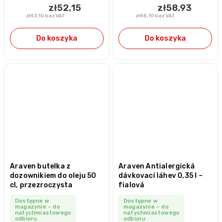
zł52,15
zł58,93
zł43,10 bez VAT
zł48,70 bez VAT
Do koszyka
Do koszyka
Araven butelka z
Araven Antialergická
dozownikiem do oleju 50
dávkovací láhev 0,35 l –
cl, przezroczysta
fialová
Dostępne w
Dostępne w
magazynie – do
magazynie – do
natychmiastowego
natychmiastowego
odbioru
odbioru