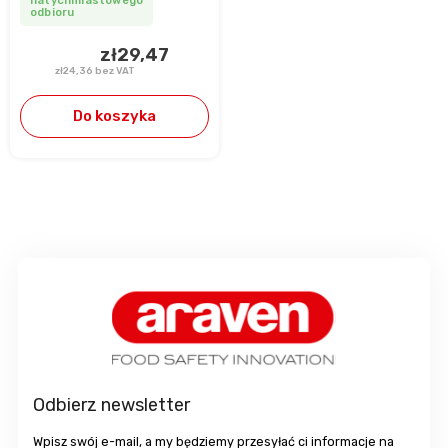
natychmiastowego
odbioru
zł29,47
zł24,36 bez VAT
Do koszyka
S
t
o
p
k
a
Odbierz newsletter
Wpisz swój e-mail, a my będziemy przesyłać ci informacje na