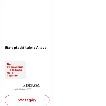
Biały płaski talerz Araven
Na
zamówienie
– dostawa
do 3
tygodni
zł82,04
zł67,80 bez VAT
Szczegóły