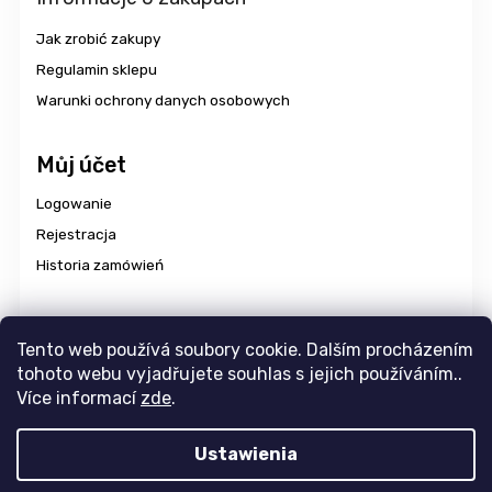
Jak zrobić zakupy
Regulamin sklepu
Warunki ochrony danych osobowych
Můj účet
Logowanie
Rejestracja
Historia zamówień
Dostawa i płatność
Tento web používá soubory cookie. Dalším procházením
tohoto webu vyjadřujete souhlas s jejich používáním..
Více informací
zde
.
Copyright 2026
aravencz
. Wszystkie prawa zastrzeżone.
Ustawienia
Edytuj ustawienia plików cookie
Design
Tomáš Hlad
&
Shoptak.cz
. Platforma
Shoptet