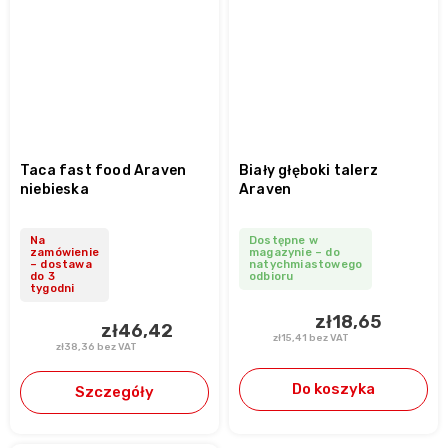
Taca fast food Araven
Biały głęboki talerz
niebieska
Araven
Na
Dostępne w
zamówienie
magazynie – do
– dostawa
natychmiastowego
do 3
odbioru
tygodni
zł18,65
zł46,42
zł15,41 bez VAT
zł38,36 bez VAT
Do koszyka
Szczegóły