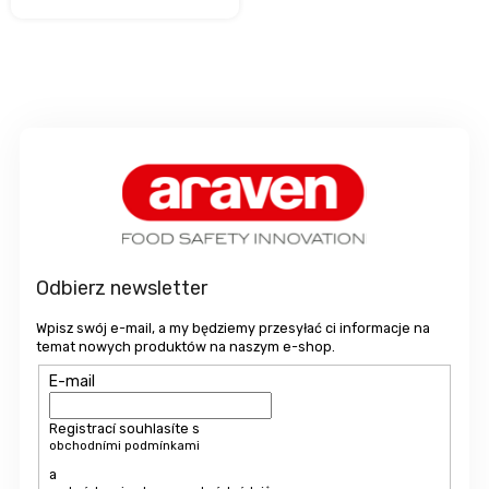
S
t
o
p
k
a
Odbierz newsletter
Wpisz swój e-mail, a my będziemy przesyłać ci informacje na
temat nowych produktów na naszym e-shop.
E-mail
Registrací souhlasíte s
obchodními podmínkami
a