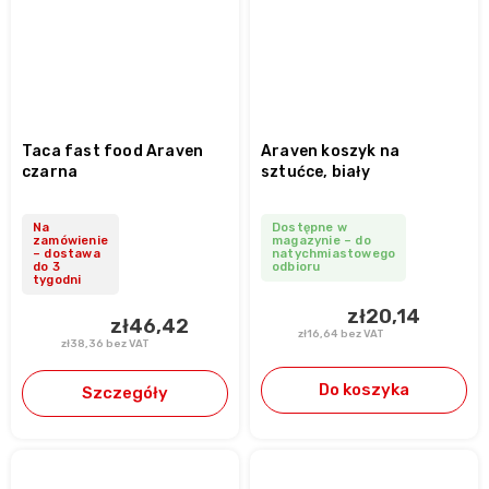
Taca fast food Araven
Araven koszyk na
czarna
sztućce, biały
Na
Dostępne w
zamówienie
magazynie – do
– dostawa
natychmiastowego
do 3
odbioru
tygodni
zł20,14
zł46,42
zł16,64 bez VAT
zł38,36 bez VAT
Do koszyka
Szczegóły