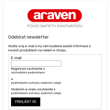
Z
á
p
a
t
í
Odebírat newsletter
Vložte svůj e-mail a my vám budeme zasílat informace o
nových produktech na našem e-shopu.
E-mail
Registrací souhlasíte s
obchodními podmínkami
a
podmínkami ochrany osobních údajů
Vložením e-mailu souhlasíte s
podmínkami ochrany osobních údajů
PŘIHLÁSIT SE