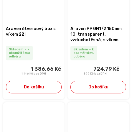
Araven čtvercový box s
Araven PP GN1/2 150mm
víkem 22 l
10l transparent,
vzduchotěsná, s víkem
Skladem – k
Skladem – k
okamžitému
okamžitému
odběru
odběru
1 386,66 Kč
724,79 Kč
1 146 Kč bez DPH
599 Kč bez DPH
Do košíku
Do košíku