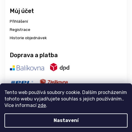
Můj účet
Přihlášení
Registrace
Historie objednávek
Doprava a platba
Tento web používá soubory cookie. Dalším procházením
tohoto webu vyjadřujete souhlas s jejich používáním..
Více informací
zde
.
Copyright 2026
aravencz
. Všechna práva vyhrazena.
Nastavení
Upravit nastavení cookies
Design
Tomáš Hlad
&
Shoptak.cz
. Platforma
Shoptet