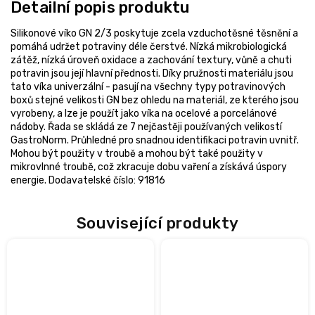
Detailní popis produktu
Silikonové víko GN 2/3 poskytuje zcela vzduchotěsné těsnění a
pomáhá udržet potraviny déle čerstvé. Nízká mikrobiologická
zátěž, nízká úroveň oxidace a zachování textury, vůně a chuti
potravin jsou její hlavní přednosti. Díky pružnosti materiálu jsou
tato víka univerzální - pasují na všechny typy potravinových
boxů stejné velikosti GN bez ohledu na materiál, ze kterého jsou
vyrobeny, a lze je použít jako víka na ocelové a porcelánové
nádoby. Řada se skládá ze 7 nejčastěji používaných velikostí
GastroNorm. Průhledné pro snadnou identifikaci potravin uvnitř.
Mohou být použity v troubě a mohou být také použity v
mikrovlnné troubě, což zkracuje dobu vaření a získává úspory
energie. Dodavatelské číslo: 91816
Související produkty