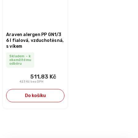
Araven alergen PP GN1/3
6 l fialová, vzduchotěsná,
s víkem
Skladem – k
okamžitému
odběru
511,83 Kč
423 Kč bez DPH
Do košíku