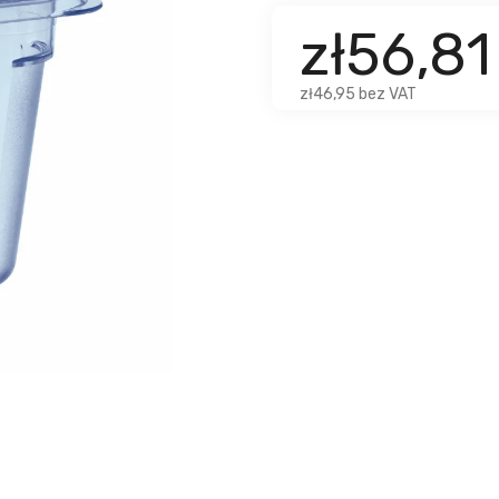
zł56,8
zł46,95 bez VAT
u