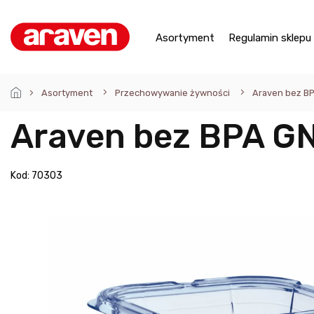
Przejść
do
treści
Asortyment
Regulamin sklepu
Asortyment
Przechowywanie żywności
Araven bez BPA
Araven bez BPA GN1
Kod:
70303