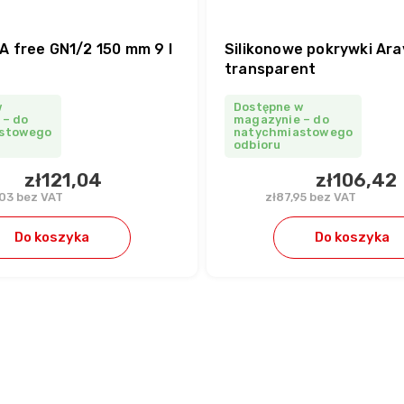
A free GN1/2 150 mm 9 l
Silikonowe pokrywki Ar
transparent
w
Dostępne w
 – do
magazynie – do
stowego
natychmiastowego
odbioru
zł121,04
zł106,42
,03 bez VAT
zł87,95 bez VAT
Do koszyka
Do koszyka