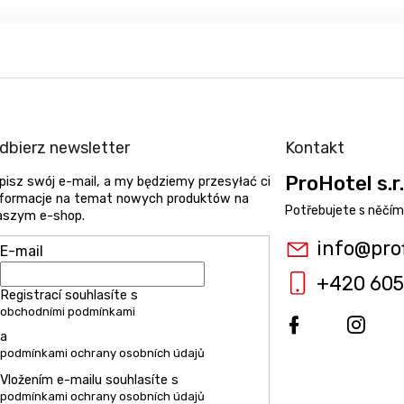
dbierz newsletter
Kontakt
ProHotel s.r.
pisz swój e-mail, a my będziemy przesyłać ci
nformacje na temat nowych produktów na
aszym e-shop.
info
@
pro
E-mail
+420 605
Registrací souhlasíte s
obchodními podmínkami
a
podmínkami ochrany osobních údajů
Vložením e-mailu souhlasíte s
podmínkami ochrany osobních údajů