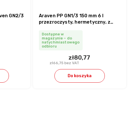
aven GN2/3
Araven PP GN1/3 150 mm 6 l
przezroczysty, hermetyczny, z
pokrywką
Dostępne w
magazynie – do
natychmiastowego
odbioru
zł80,77
zł66,75 bez VAT
Do koszyka