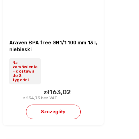
Araven BPA free GN1/1 100 mm 13 l,
niebieski
Na
zamówienie
– dostawa
do 3
tygodni
zł163,02
zł134,73 bez VAT
Szczegóły