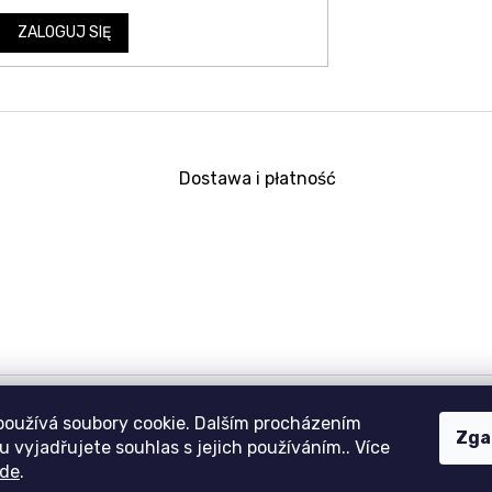
ZALOGUJ SIĘ
Dostawa i płatność
používá soubory cookie. Dalším procházením
Zga
 vyjadřujete souhlas s jejich používáním.. Více
de
.
Copyright 2026
aravencz
. Wszystkie prawa zastrzeżone.