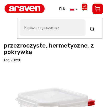
Przejść
do
PLN
treści
Araven PP GN1/6 100 mm 1,7 l
przezroczyste, hermetyczne, z
pokrywką
Kod:
70220