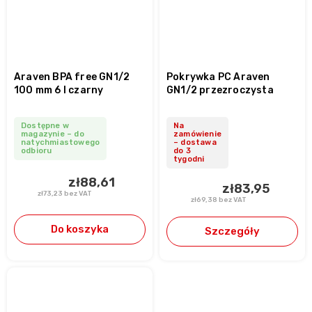
Araven BPA free GN1/2
Pokrywka PC Araven
100 mm 6 l czarny
GN1/2 przezroczysta
Dostępne w
Na
magazynie – do
zamówienie
natychmiastowego
– dostawa
odbioru
do 3
tygodni
zł88,61
zł83,95
zł73,23 bez VAT
zł69,38 bez VAT
Do koszyka
Szczegóły