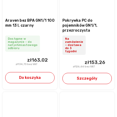
Araven bez BPA GN1/1 100
Pokrywka PC do
mm 13 l, czarny
pojemników GN1/1,
przezroczysta
Dostępne w
Na
magazynie – do
zamówienie
natychmiastowego
– dostawa
odbioru
do 3
tygodni
zł163,02
zł153,26
zł134,73 bez VAT
zł126,66 bez VAT
Do koszyka
Szczegóły