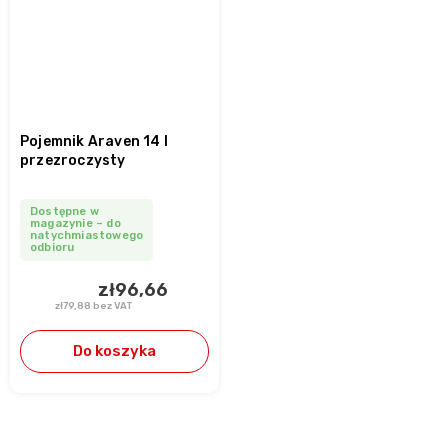
Pojemnik Araven 14 l
przezroczysty
Dostępne w
magazynie – do
natychmiastowego
odbioru
zł96,66
zł79,88 bez VAT
Do koszyka