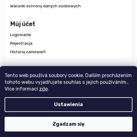
Warunki ochrony danych osobowych
Můj účet
Logowanie
Rejestracja
Historia zamówień
Dostawa i płatność
Tento web používá soubory cookie. Dalším procházením
tohoto webu vyjadřujete souhlas s jejich používáním..
Více informací
zde
.
Copyright 2026
aravencz
. Wszystkie prawa zastrzeżone.
Ustawienia
Edytuj ustawienia plików cookie
Design
Tomáš Hlad
&
Shoptak.cz
. Platforma
Shoptet
Zgadzam się