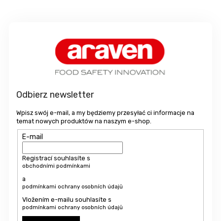
S
t
o
p
k
a
Odbierz newsletter
Wpisz swój e-mail, a my będziemy przesyłać ci informacje na
temat nowych produktów na naszym e-shop.
E-mail
Registrací souhlasíte s
obchodními podmínkami
a
podmínkami ochrany osobních údajů
Vložením e-mailu souhlasíte s
podmínkami ochrany osobních údajů