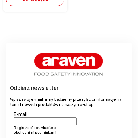
S
t
o
p
k
a
Odbierz newsletter
Wpisz swój e-mail, a my będziemy przesyłać ci informacje na
temat nowych produktów na naszym e-shop.
E-mail
Registrací souhlasíte s
obchodními podmínkami