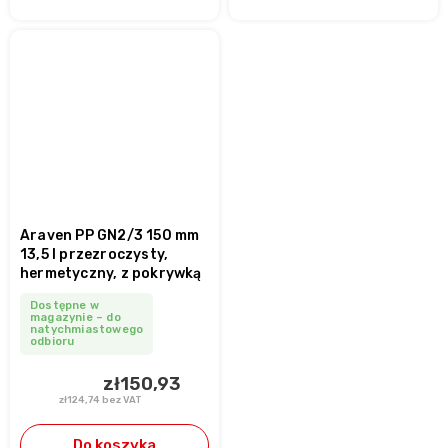
Araven PP GN2/3 150 mm
13,5 l przezroczysty,
hermetyczny, z pokrywką
Dostępne w
magazynie – do
natychmiastowego
odbioru
zł150,93
zł124,74 bez VAT
Do koszyka