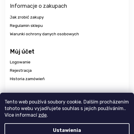
Informacje o zakupach
Jak zrobić zakupy
Regulamin sklepu
Warunki ochrony danych osobowych
Můj účet
Logowanie
Rejestracja
Historia zamówień
Dostawa i płatność
Tento web používá soubory cookie. Dalším procházením
tohoto webu vyjadřujete souhlas s jejich používáním..
Více informací
zde
.
Copyright 2026
aravencz
. Wszystkie prawa zastrzeżone.
Ustawienia
Edytuj ustawienia plików cookie