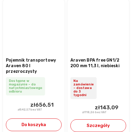
Pojemnik transportowy
Araven BPA free GN1/2
Araven 80 l
200 mm 11,3 l, niebieski
przezroczysty
Dostępne w
Na
magazynie – do
zamówienie
natychmiastowego
– dostawa
odbioru
do 3
tygodni
zł656,51
zł143,09
zł542,57 bez VAT
zł118,26 bez VAT
Do koszyka
Szczegóły