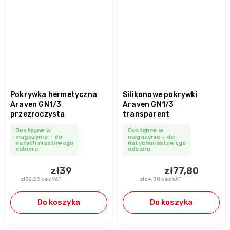
Pokrywka hermetyczna
Silikonowe pokrywki
Araven GN1/3
Araven GN1/3
przezroczysta
transparent
Dostępne w
Dostępne w
magazynie – do
magazynie – do
natychmiastowego
natychmiastowego
odbioru
odbioru
zł39
zł77,80
zł32,23 bez VAT
zł64,30 bez VAT
Do koszyka
Do koszyka