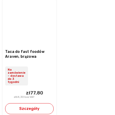
Taca do fast foodów
Araven, brązowa
Na
zamówienie
– dostawa
do 3
tygodni
zł77,80
zł64,30 bez VAT
Szczegóły