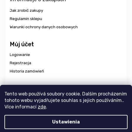
Jak zrobić zakupy
Regulamin sklepu
Warunki ochrony danych osobowych
Můj účet
Logowanie
Rejestracja
Historia zamówień
Dostawa i płatność
Tento web používá soubory cookie. Dalším procházením
tohoto webu vyjadřujete souhlas s jejich používáním..
Více informací
zde
.
Copyright 2026
aravencz
. Wszystkie prawa zastrzeżone.
Ustawienia
Edytuj ustawienia plików cookie
Design
Tomáš Hlad
&
Shoptak.cz
. Platforma
Shoptet