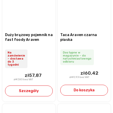
Duży brązowy pojemnik na
Taca Araven czarna
fast foody Araven
płaska
Na
Dostępne w
zamówienie
magazynie – do
– dostawa
natychmiastowego
do 3
odbioru
tygodni
zł60,42
zł57,87
zł49,93 bez VAT
zł47,83 bez VAT
Do koszyka
Szczegóły