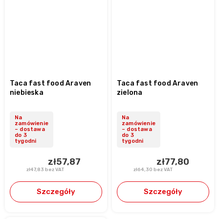
Taca fast food Araven
Taca fast food Araven
niebieska
zielona
Na
Na
zamówienie
zamówienie
– dostawa
– dostawa
do 3
do 3
tygodni
tygodni
zł57,87
zł77,80
zł47,83 bez VAT
zł64,30 bez VAT
Szczegóły
Szczegóły