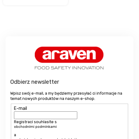
S
t
o
p
k
a
Odbierz newsletter
Wpisz swój e-mail, a my będziemy przesyłać ci informacje na
temat nowych produktów na naszym e-shop.
E-mail
Registrací souhlasíte s
obchodními podmínkami
a